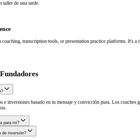
n taller de una tarde.
ence
aching, transcription tools, or presentation practice platforms. It's a 
 Fundadores
o?
e inversiones basado en tu mensaje y convicción pura. Los coaches ge
tos.
ca para mí?
 de inversión?