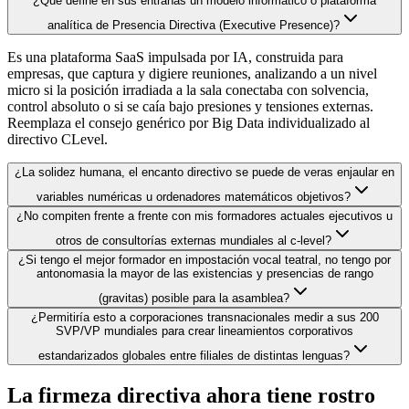
¿Qué define en sus entrañas un modelo informático o plataforma
analítica de Presencia Directiva (Executive Presence)?
Es una plataforma SaaS impulsada por IA, construida para
empresas, que captura y digiere reuniones, analizando a un nivel
micro si la posición irradiada a la sala conectaba con solvencia,
control absoluto o si se caía bajo presiones y tensiones externas.
Reemplaza el consejo genérico por Big Data individualizado al
directivo CLevel.
¿La solidez humana, el encanto directivo se puede de veras enjaular en
variables numéricas u ordenadores matemáticos objetivos?
¿No compiten frente a frente con mis formadores actuales ejecutivos u
otros de consultorías externas mundiales al c-level?
¿Si tengo el mejor formador en impostación vocal teatral, no tengo por
antonomasia la mayor de las existencias y presencias de rango
(gravitas) posible para la asamblea?
¿Permitiría esto a corporaciones transnacionales medir a sus 200
SVP/VP mundiales para crear lineamientos corporativos
estandarizados globales entre filiales de distintas lenguas?
La firmeza directiva ahora tiene rostro