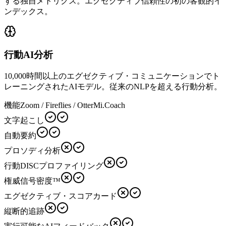
する独自メトリクス。エグゼクティブ信頼性の初の客観的イ
ンデックス。
行動AI分析
10,000時間以上のエグゼクティブ・コミュニケーションでト
レーニングされたAIモデル。従来のNLPを超える行動分析。
機能
Zoom / Fireflies / Otter
Mi.Coach
文字起こし
自動要約
プロソディ分析
行動DISCプロファイリング
権威信号密度™
エグゼクティブ・スコアカード
縦断的追跡