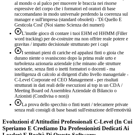
al mondo o al palco per muovere le braccia nei risorse
espressive del corpo che i formatori ed oratori di base
raccomandano in modo universale perdendo la coerenza sul
manager e sull'impresa (standard obsoleti) - 'Dì Quello E
Gesticola Così' (Noi siamo Scienza dei numeri)
L'inutile gioco di contare i tuoi EHM ed HHMM (Filler
word tracking) per de-costruire ma non offrire reale potere e
gravitas / impatto decisionale strutturato per i capi
I seminari pieni di cariche ed appalusi finti o gioia che
durano niente o svaniscono dopo la prima reale urto e
turbolenza azionaria aziendale (che minano alle strutture
societarie, senza finti o inetti formatori o docenti - ma
intelligenza di calcolo ai dirigenti d'alto livello manageriale -
C-Level Corporate ed CEO Management - per risultati
strutturati in dati reali delle esecuzioni al top in un CDA /
Meeting Board od Assemblea Aziendale di Bilancio o
Azionisti (Condivisa o non))
La prova dello specchio o finti teatri / telecamere private
senza reali consigli di base basati sull'estrazione dell'emotività
Evoluzioni d'Attitudini Professionali C-Level (In Cui
Speriamo E Crediamo Da Professionisti Dedicati Ai
Leader) E Realtà Di Questo Software: