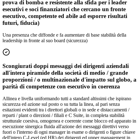
prova di bomba e resistente alla sfida per i leader
esecutivi e soci finanziatori che cercano un fronte
esecutivo, competente ed abile ad esporre risultati
futuri, fiducia)
Una presenza che diffonde e fa aumentare di base stabilità della
leadership in fronte al suo board (sicurezza)
Scongiurati doppi messaggi dei dirigenti aziendali
all'intera piramide della società di medio / grande
proporzioni / o multinazionale d'impatto sul globo, a
parità di competenze con esecutivo in coerenza
Allinea e livella uniformando tutti a standard altissimi che ispirano
sicurezza ed azione sul posto o su tutta la linea, al pari senza
esitazioni evidenti tra i direttori globali o in sede e distaccamenti /
reparti / plant o direzioni / filiali e C Suite, in completa stabilità
strutturale coesiva, omogenea e coerente come blocco ed apparato in
esecuzione sinergica fluida all'azione dei messaggi direttivi verso
fuori o l'interno di ogni manager in esame o dirigenti o figure chiave
dell'intero C-Level (ed HR) dei dirigenti ed upper management in