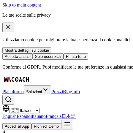
Skip to main content
Le tue scelte sulla privacy
Utilizziamo cookie per migliorare la tua esperienza. I cookie analitici
Mostra dettagli sui cookie
Accetta analisi
Solo essenziali
Rifiuta tutto
Conforme al GDPR. Puoi modificare le tue preferenze in qualsiasi mom
Piattaforma
Prezzi
Blog
Info
Soluzioni
English
Español
Italiano
Français
日本語
Accedi all'App
Richiedi Demo
📄